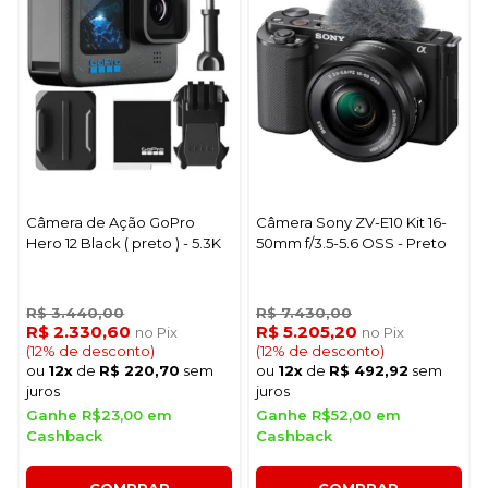
Câmera de Ação GoPro
Câmera Sony ZV-E10 Kit 16-
Hero 12 Black ( preto ) - 5.3K
50mm f/3.5-5.6 OSS - Preto
R$ 3.440,00
R$ 7.430,00
R$ 2.330,60
R$ 5.205,20
no Pix
no Pix
(12% de desconto)
(12% de desconto)
ou
12x
de
R$ 220,70
sem
ou
12x
de
R$ 492,92
sem
juros
juros
Ganhe R$23,00 em
Ganhe R$52,00 em
Cashback
Cashback
COMPRAR
COMPRAR