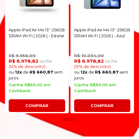
Apple iPad Air M4 13'' 256GB
Apple iPad Air M4 13'' 256GB
12RAM Wi-Fi ( 2026 ) - Estelar
12RAM Wi-Fi ( 2026 ) - Azul
R$ 9.956,00
R$ 10.034,00
R$ 6.978,82
R$ 6.978,82
no Pix
no Pix
(12% de desconto)
(12% de desconto)
ou
12x
de
R$ 660,87
sem
ou
12x
de
R$ 660,87
sem
juros
juros
Ganhe R$69,00 em
Ganhe R$69,00 em
Cashback
Cashback
COMPRAR
COMPRAR