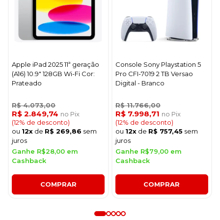
Apple iPad 2025 11ª geração
Console Sony Playstation 5
(A16) 10.9" 128GB Wi-Fi Cor:
Pro CFI-7019 2 TB Versao
Prateado
Digital - Branco
R$ 4.073,00
R$ 11.766,00
R$ 2.849,74
R$ 7.998,71
no Pix
no Pix
(12% de desconto)
(12% de desconto)
ou
12x
de
R$ 269,86
sem
ou
12x
de
R$ 757,45
sem
juros
juros
Ganhe R$28,00 em
Ganhe R$79,00 em
Cashback
Cashback
COMPRAR
COMPRAR