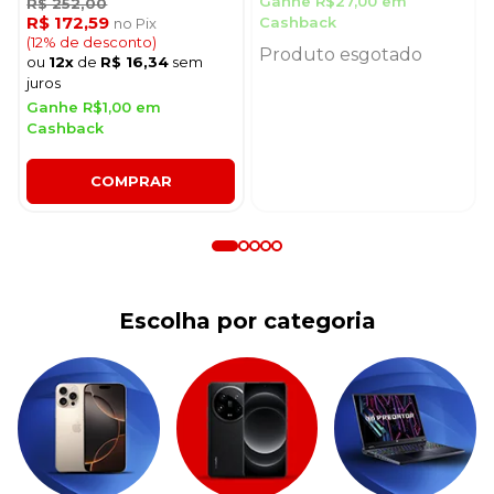
Ganhe R$27,00 em
R$ 252,00
R$ 172,59
Cashback
no Pix
(12% de desconto)
Produto esgotado
ou
12x
de
R$ 16,34
sem
juros
Ganhe R$1,00 em
Cashback
COMPRAR
Escolha por categoria