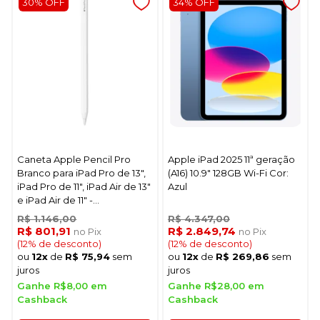
30% OFF
34% OFF
Caneta Apple Pencil Pro
Apple iPad 2025 11ª geração
Branco para iPad Pro de 13",
(A16) 10.9" 128GB Wi-Fi Cor:
iPad Pro de 11", iPad Air de 13"
Azul
e iPad Air de 11" -
MX2D3AM/A
R$ 1.146,00
R$ 4.347,00
R$ 801,91
R$ 2.849,74
no Pix
no Pix
(12% de desconto)
(12% de desconto)
ou
12x
de
R$ 75,94
sem
ou
12x
de
R$ 269,86
sem
juros
juros
Ganhe R$8,00 em
Ganhe R$28,00 em
Cashback
Cashback